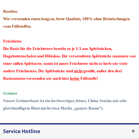
Rooibos
Wir verwenden einen longcut, beste Qualität, 100% ohne Beimischungen
vom Füllstoffen.
Früchtetee
Die Basis für die Früchtetees besteht zu je 1/3 aus Apfelstücken,
Hagebuttenschalen und Hibiskus. Die verwendeten Apfelstücke stammen von
einer süßen Apfelsorte, somit ist unser Früchtetee nicht so herb wie viele
andere Früchtetees. Die Apfelstücke sind
nicht
gesüßt, außer den drei
Basiszutaten verwenden wir auch hier
keine
Füllstoffe!
Grüntee
Unsere Grünteebasis ist ein hochwertiger, feiner, China Sencha mit sehr
gleichmäßigem Blatt (nicht etwa Marke „ganzer Baum“).
Service Hotline