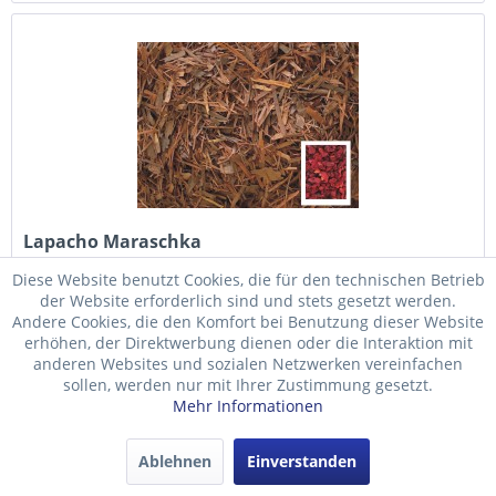
Lapacho Maraschka
Diese Website benutzt Cookies, die für den technischen Betrieb
Aromatisierter Lapacho mit Maraschka - Geschmack.
der Website erforderlich sind und stets gesetzt werden.
Zutaten: Lapacho, Kirschstückchen, natürliches Aroma.
Andere Cookies, die den Komfort bei Benutzung dieser Website
Zubereitung: 1 El Lapacho auf 1 Liter Wasser, 5 min kochen
erhöhen, der Direktwerbung dienen oder die Interaktion mit
lassen, dann 15 min ziehen lassen. Schmeckt mittelwarm
anderen Websites und sozialen Netzwerken vereinfachen
und kalt besonders...
Inhalt
100 Gramm
sollen, werden nur mit Ihrer Zustimmung gesetzt.
ab 5,00 € *
Mehr Informationen
Merken
Ablehnen
Einverstanden