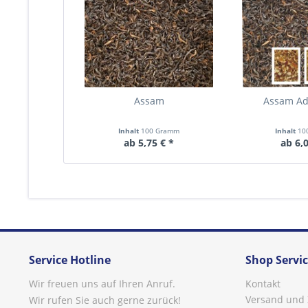
Assam
Assam Ad
Inhalt
100 Gramm
Inhalt
10
ab 5,75 € *
ab 6,0
Service Hotline
Shop Servi
Wir freuen uns auf Ihren Anruf.
Kontakt
Versand und
Wir rufen Sie auch gerne zurück!