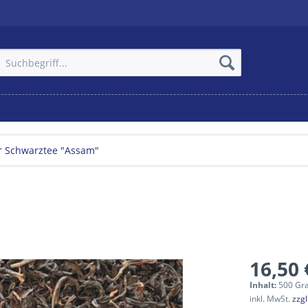
r Schwarztee "Assam"
16,50 
Inhalt:
500 Gr
inkl. MwSt.
zzg