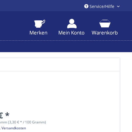
Service/Hilfe
€ *
amm (3,30 € * / 100 Gramm)
l. Versandkosten