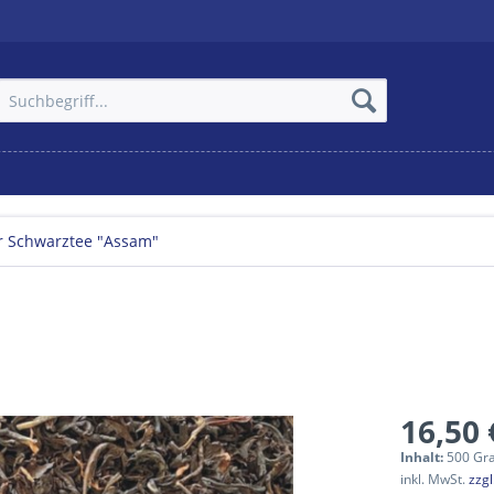
r Schwarztee "Assam"
16,50 
Inhalt:
500 Gr
inkl. MwSt.
zzg