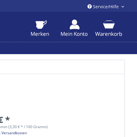
Service/Hilfe
€ *
amm (3,30 € * / 100 Gramm)
l. Versandkosten