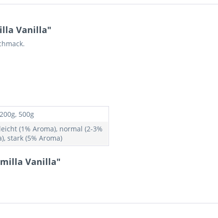
la Vanilla"
schmack.
 200g, 500g
 leicht (1% Aroma), normal (2-3%
), stark (5% Aroma)
milla Vanilla"