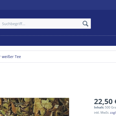
r weißer Tee
22,50 
Inhalt:
500 Gr
inkl. MwSt.
zzg