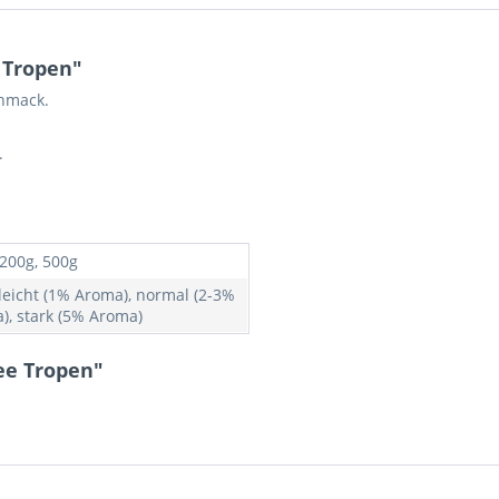
 Tropen"
chmack.
.
 200g, 500g
 leicht (1% Aroma), normal (2-3%
), stark (5% Aroma)
ee Tropen"