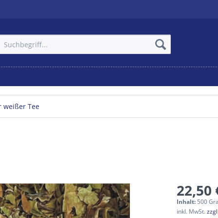
r weißer Tee
22,50 
Inhalt:
500 Gr
inkl. MwSt.
zzg