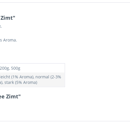
 Zimt"
.
es Aroma.
 200g, 500g
 leicht (1% Aroma), normal (2-3%
), stark (5% Aroma)
ee Zimt"