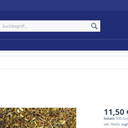
11,50 
Inhalt:
500 Gr
inkl. MwSt.
zzg