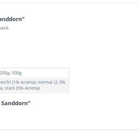
anddorn"
mack.
 200g, 500g
 leicht (1% Aroma), normal (2-3%
), stark (5% Aroma)
s Sanddorn"