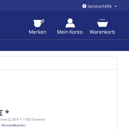
Service/Hilfe
€ *
amm (2,30 € * / 100 Gramm)
l. Versandkosten