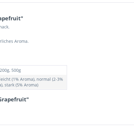
pefruit"
mack.
rliches Aroma.
 200g, 500g
 leicht (1% Aroma), normal (2-3%
), stark (5% Aroma)
Grapefruit"