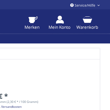
Service/Hilfe
€ *
amm (2,30 € * / 100 Gramm)
l. Versandkosten