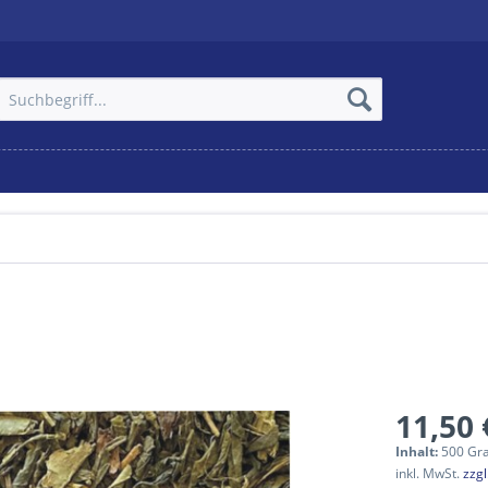
11,50 
Inhalt:
500 Gr
inkl. MwSt.
zzg