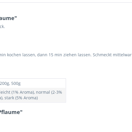
laume"
ck.
5 min kochen lassen, dann 15 min ziehen lassen. Schmeckt mittel
 200g, 500g
 leicht (1% Aroma), normal (2-3%
), stark (5% Aroma)
Pflaume"