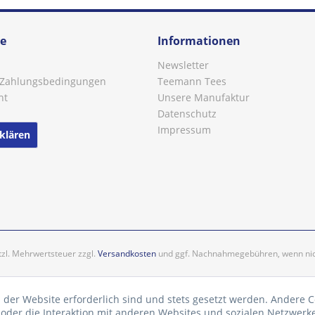
ce
Informationen
Newsletter
 Zahlungsbedingungen
Teemann Tees
ht
Unsere Manufaktur
Datenschutz
Impressum
klären
etzl. Mehrwertsteuer zzgl.
Versandkosten
und ggf. Nachnahmegebühren, wenn nic
 der Website erforderlich sind und stets gesetzt werden. Andere C
der die Interaktion mit anderen Websites und sozialen Netzwerke