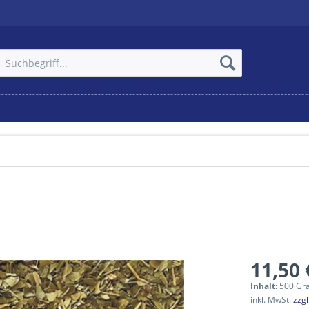
11,50 
Inhalt:
500 Gr
inkl. MwSt.
zzg