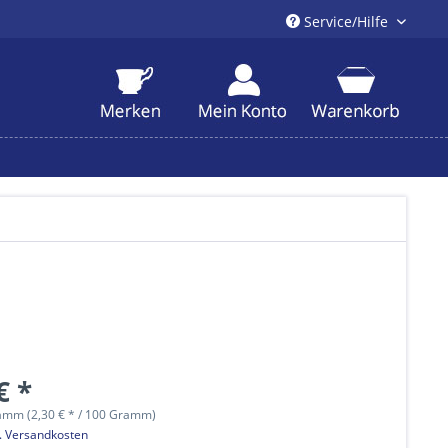
Service/Hilfe
€ *
amm (2,30 € * / 100 Gramm)
l. Versandkosten