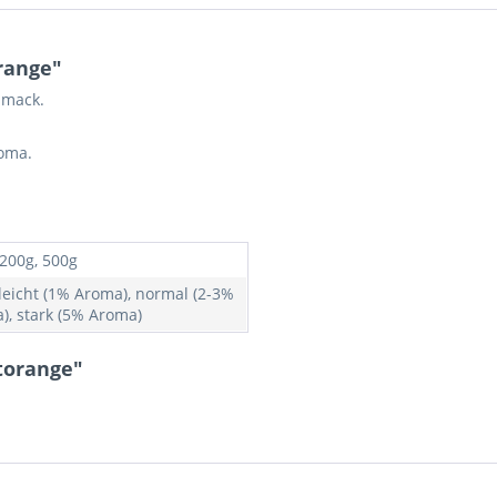
range"
hmack.
roma.
 200g, 500g
 leicht (1% Aroma), normal (2-3%
), stark (5% Aroma)
torange"