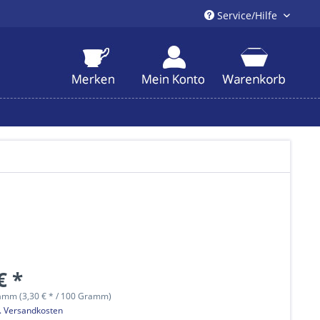
Service/Hilfe
€ *
amm (3,30 € * / 100 Gramm)
l. Versandkosten