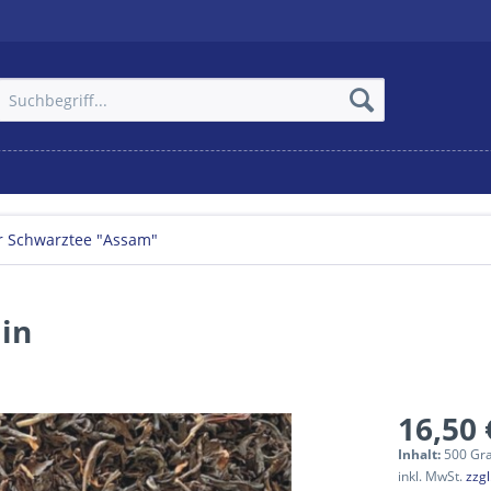
r Schwarztee "Assam"
in
16,50 
Inhalt:
500 Gr
inkl. MwSt.
zzg