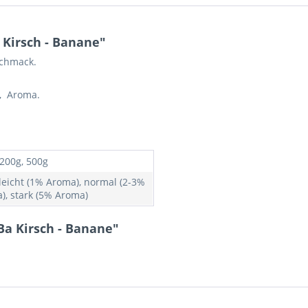
Kirsch - Banane"
schmack.
s, Aroma.
 200g, 500g
 leicht (1% Aroma), normal (2-3%
), stark (5% Aroma)
Ba Kirsch - Banane"