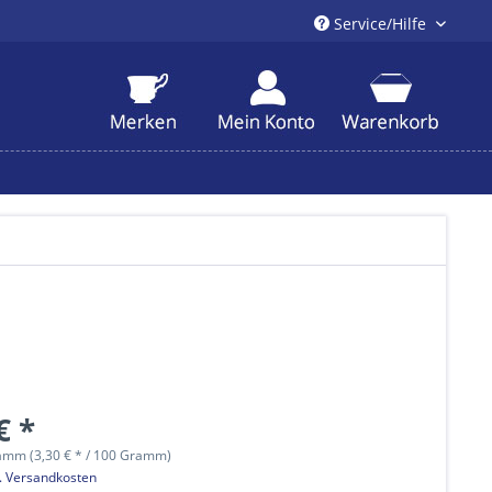
Service/Hilfe
€ *
amm (3,30 € * / 100 Gramm)
l. Versandkosten