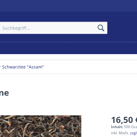
r Schwarztee "Assam"
ane
16,50 
Inhalt:
500 Gr
inkl. MwSt.
zzg