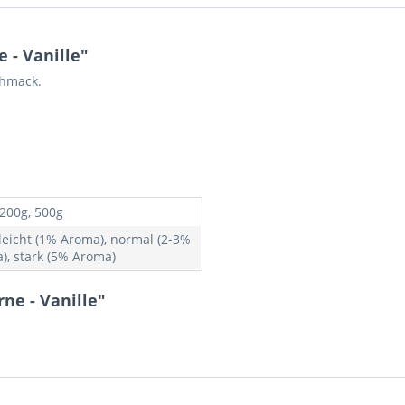
 - Vanille"
chmack.
 200g, 500g
 leicht (1% Aroma), normal (2-3%
), stark (5% Aroma)
ne - Vanille"