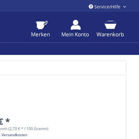
Service/Hilfe
€ *
amm (2,70 € * / 100 Gramm)
l. Versandkosten