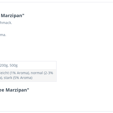
 Marzipan"
chmack.
oma.
 200g, 500g
 leicht (1% Aroma), normal (2-3%
), stark (5% Aroma)
ee Marzipan"