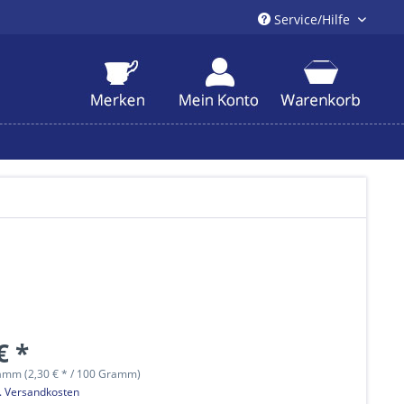
Service/Hilfe
€ *
amm (2,30 € * / 100 Gramm)
l. Versandkosten