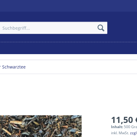
r Schwarztee
11,50 
Inhalt:
500 Gr
inkl. MwSt.
zzg