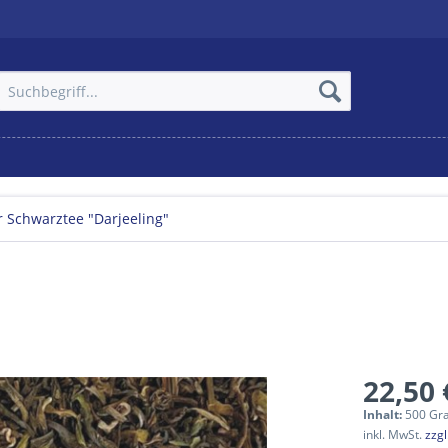
r Schwarztee "Darjeeling"
22,50 
Inhalt:
500 Gr
inkl. MwSt.
zzg