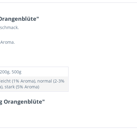
Orangenblüte"
eschmack.
s Aroma.
 200g, 500g
 leicht (1% Aroma), normal (2-3%
), stark (5% Aroma)
ng Orangenblüte"