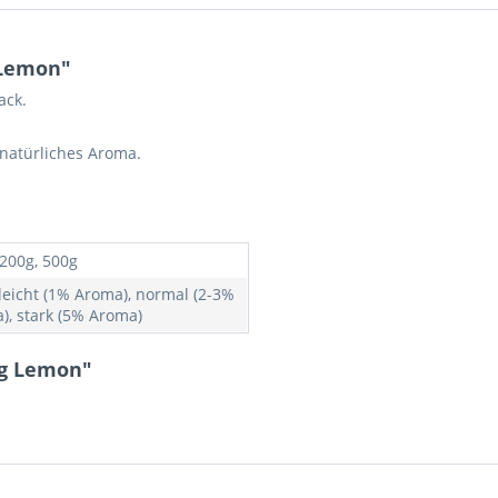
 Lemon"
ack.
 natürliches Aroma.
 200g, 500g
 leicht (1% Aroma), normal (2-3%
), stark (5% Aroma)
ng Lemon"