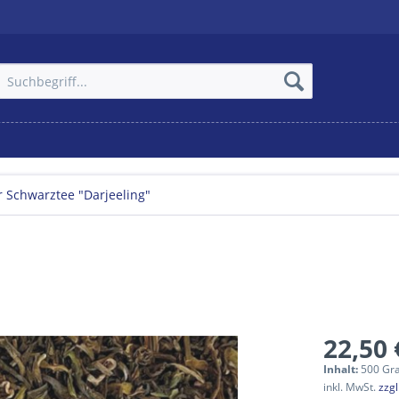
r Schwarztee "Darjeeling"
22,50 
Inhalt:
500 Gr
inkl. MwSt.
zzg