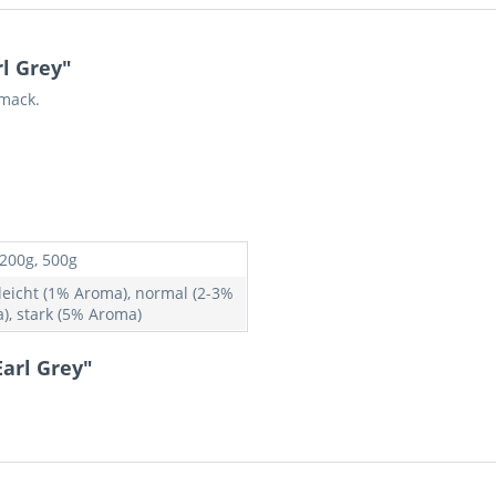
l Grey"
mack.
 200g, 500g
 leicht (1% Aroma), normal (2-3%
), stark (5% Aroma)
arl Grey"