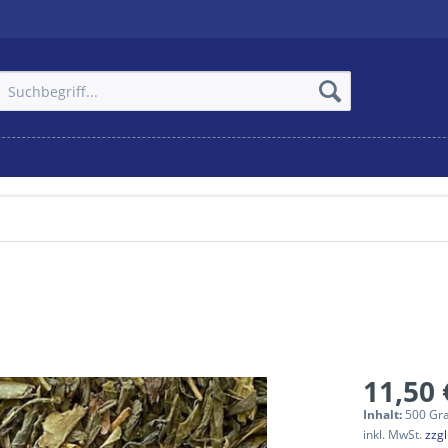
11,50 
Inhalt:
500 Gr
inkl. MwSt.
zzg