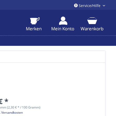
Service/Hilfe
€ *
amm (2,30 € * / 100 Gramm)
l. Versandkosten