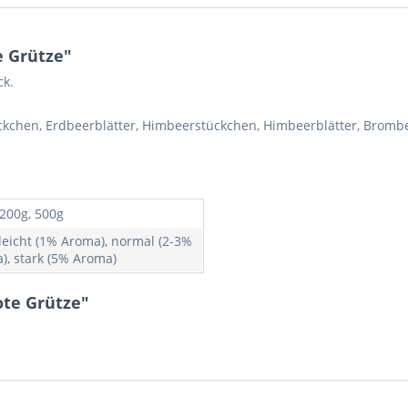
e Grütze"
ck.
ückchen, Erdbeerblätter, Himbeerstückchen, Himbeerblätter, Brom
 200g, 500g
 leicht (1% Aroma), normal (2-3%
), stark (5% Aroma)
ote Grütze"