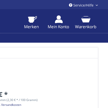
Service/Hilfe
€ *
amm (2,30 € * / 100 Gramm)
l. Versandkosten