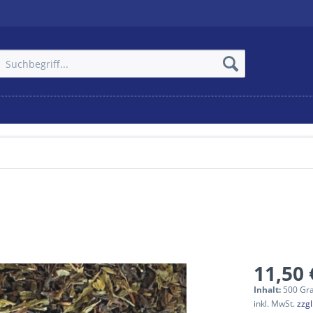
11,50 
Inhalt:
500 Gr
inkl. MwSt.
zzg