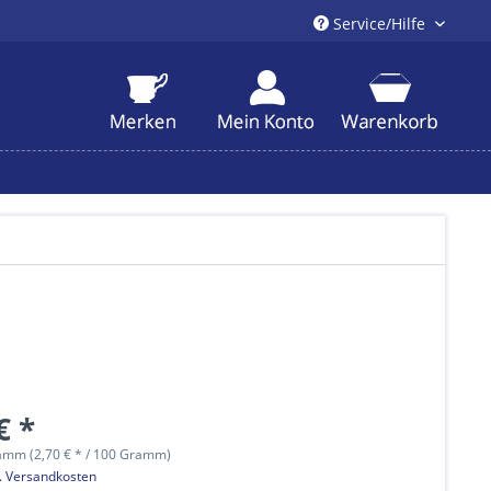
Service/Hilfe
€ *
amm (2,70 € * / 100 Gramm)
l. Versandkosten