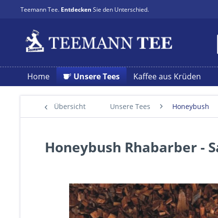
Teemann Tee.
Entdecken
Sie den Unterschied.
Home
Unsere Tees
Kaffee aus Krüden
Übersicht
Unsere Tees
Honeybush
Honeybush Rhabarber - 