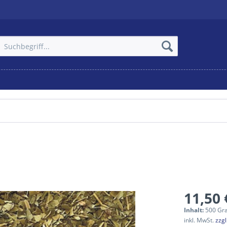
11,50 
Inhalt:
500 Gr
inkl. MwSt.
zzg