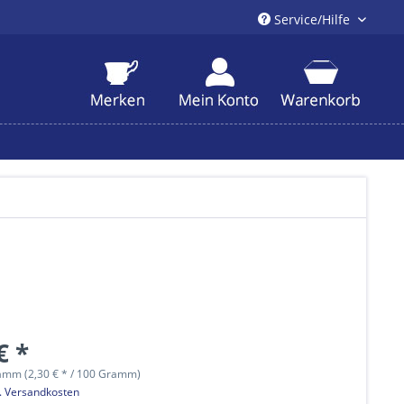
Service/Hilfe
€ *
amm (2,30 € * / 100 Gramm)
l. Versandkosten