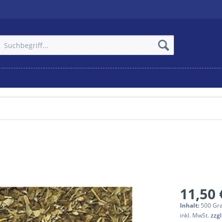
11,50 
Inhalt:
500 Gr
inkl. MwSt.
zzg