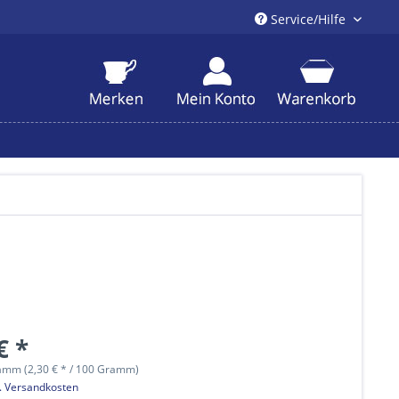
Service/Hilfe
€ *
amm (2,30 € * / 100 Gramm)
l. Versandkosten