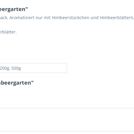
eergarten"
ack. Aromatisiert nur mit Himbeerstückchen und Himbeerblättern
blätter.
 200g, 500g
mbeergarten"