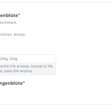
enblüte"
Geschmack.
ürliches Aroma.
 200g, 500g
 leicht (1% Aroma), normal (2-3%
), stark (5% Aroma)
angenblüte"