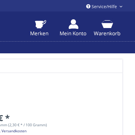
Service/Hilfe
€ *
amm (2,30 € * / 100 Gramm)
l. Versandkosten