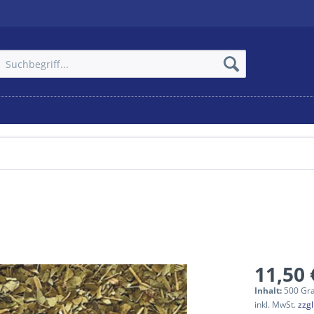
11,50 
Inhalt:
500 Gr
inkl. MwSt.
zzg