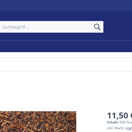
11,50 
Inhalt:
500 Gr
inkl. MwSt.
zzg