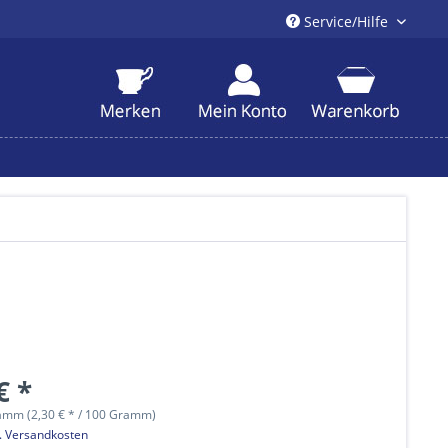
Service/Hilfe
€ *
amm (2,30 € * / 100 Gramm)
l. Versandkosten