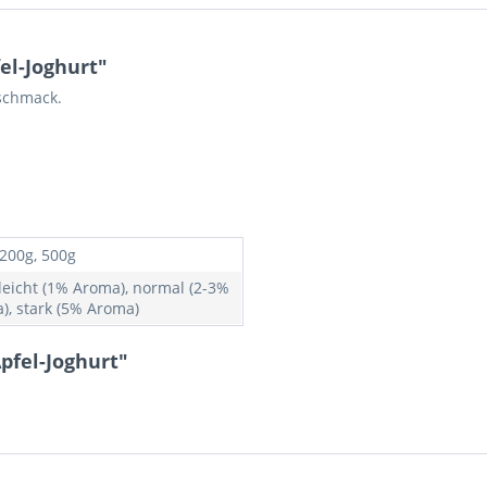
el-Joghurt"
eschmack.
 200g, 500g
 leicht (1% Aroma), normal (2-3%
), stark (5% Aroma)
pfel-Joghurt"