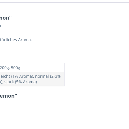
emon"
k.
türliches Aroma.
 200g, 500g
 leicht (1% Aroma), normal (2-3%
), stark (5% Aroma)
 Lemon"