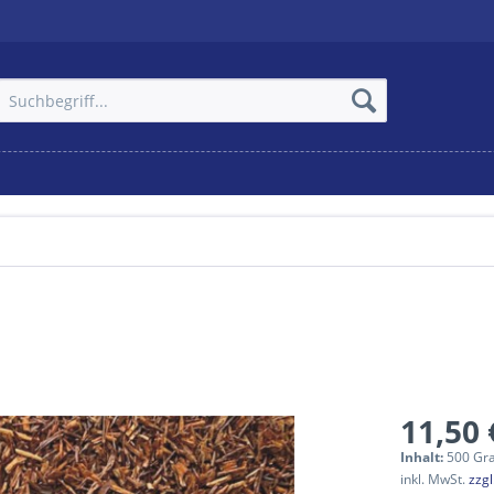
11,50 
Inhalt:
500 Gr
inkl. MwSt.
zzg