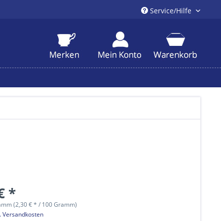
Service/Hilfe
€ *
amm (2,30 € * / 100 Gramm)
l. Versandkosten