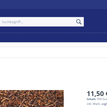
11,50 
Inhalt:
500 Gr
inkl. MwSt.
zzg