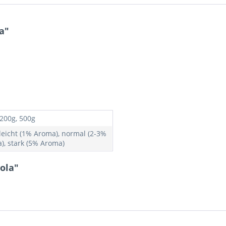
a"
 200g, 500g
 leicht (1% Aroma), normal (2-3%
), stark (5% Aroma)
ola"