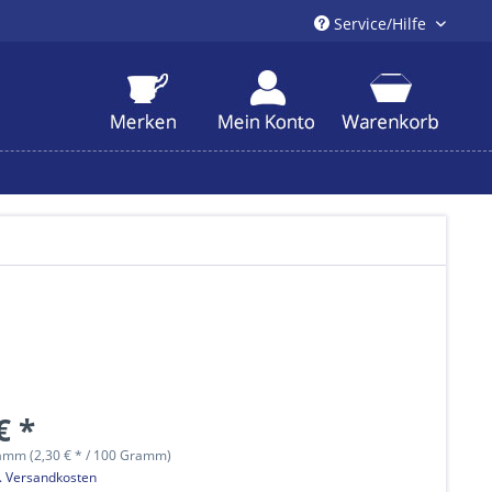
Service/Hilfe
€ *
amm (2,30 € * / 100 Gramm)
l. Versandkosten