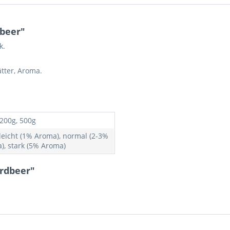
beer"
k.
tter, Aroma.
 200g, 500g
 leicht (1% Aroma), normal (2-3%
), stark (5% Aroma)
Erdbeer"