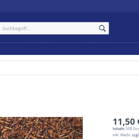
11,50 
Inhalt:
500 Gr
inkl. MwSt.
zzg