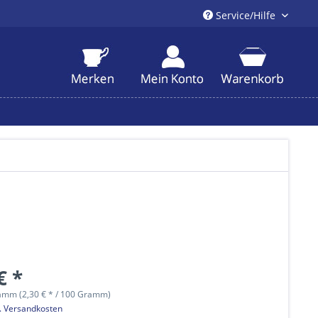
Service/Hilfe
€ *
amm (2,30 € * / 100 Gramm)
l. Versandkosten