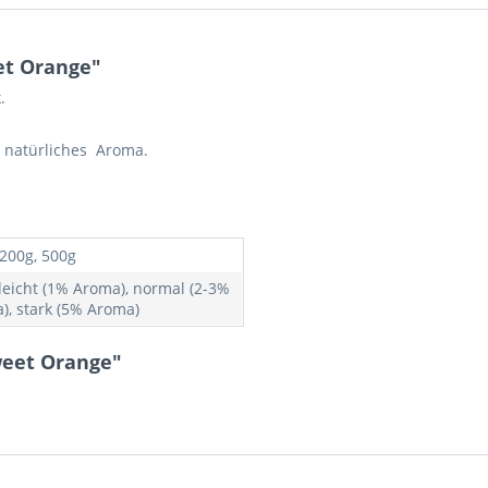
et Orange"
.
 natürliches Aroma.
 200g, 500g
 leicht (1% Aroma), normal (2-3%
), stark (5% Aroma)
weet Orange"