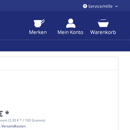
Service/Hilfe
€ *
amm (3,30 € * / 100 Gramm)
l. Versandkosten