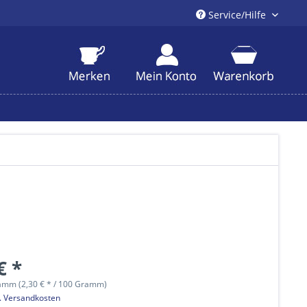
Service/Hilfe
€ *
amm (2,30 € * / 100 Gramm)
l. Versandkosten