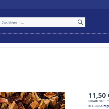
11,50 
Inhalt:
500 Gr
inkl. MwSt.
zzg