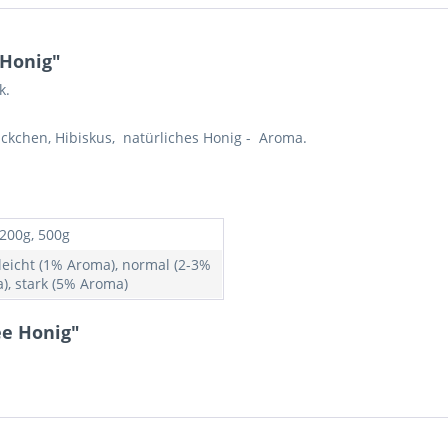
 Honig"
k.
ckchen, Hibiskus, natürliches Honig - Aroma.
 200g, 500g
 leicht (1% Aroma), normal (2-3%
), stark (5% Aroma)
ee Honig"