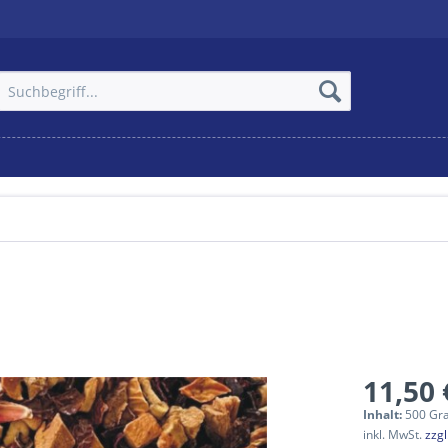
11,50 
Inhalt:
500 Gr
inkl. MwSt.
zzg