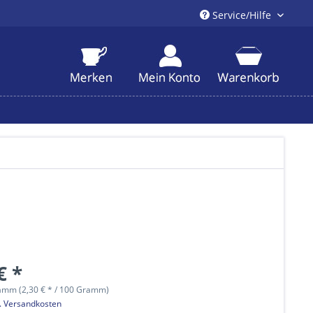
Service/Hilfe
€ *
amm (2,30 € * / 100 Gramm)
l. Versandkosten