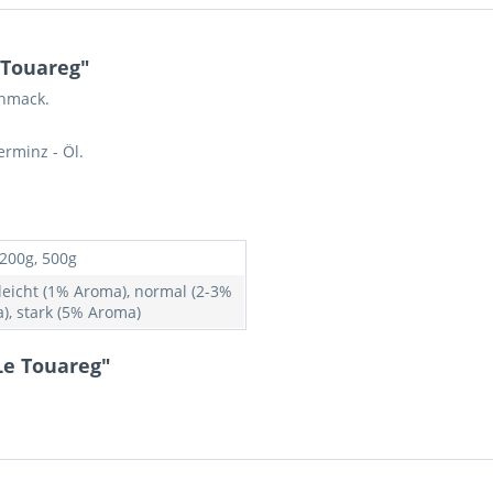
 Touareg"
chmack.
erminz - Öl.
 200g, 500g
 leicht (1% Aroma), normal (2-3%
), stark (5% Aroma)
Le Touareg"