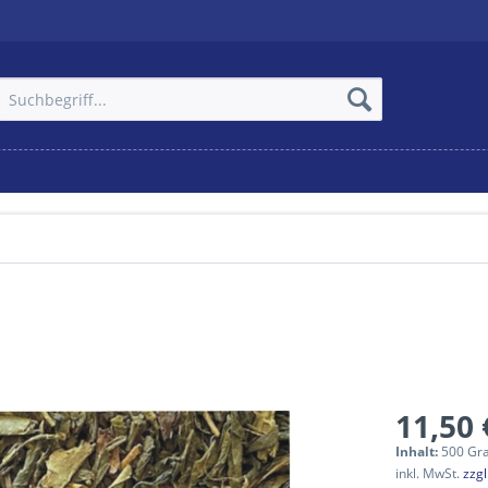
11,50 
Inhalt:
500 Gr
inkl. MwSt.
zzg