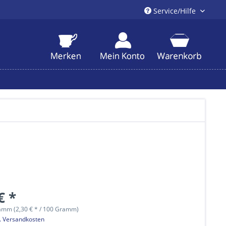
Service/Hilfe
€ *
amm (2,30 € * / 100 Gramm)
l. Versandkosten