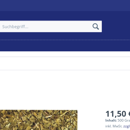
11,50 
Inhalt:
500 Gr
inkl. MwSt.
zzg