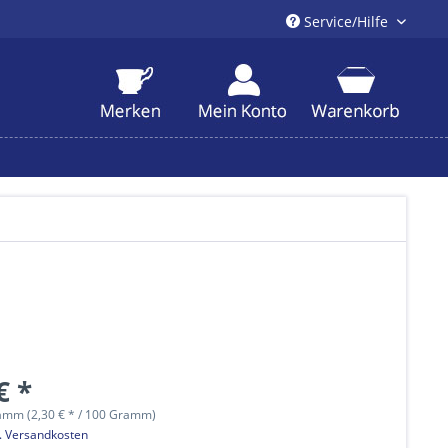
Service/Hilfe
€ *
amm (2,30 € * / 100 Gramm)
l. Versandkosten