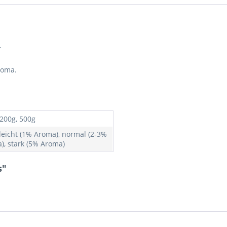
.
roma.
 200g, 500g
 leicht (1% Aroma), normal (2-3%
), stark (5% Aroma)
s"