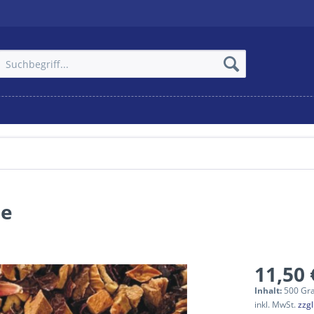
ne
11,50 
Inhalt:
500 Gr
inkl. MwSt.
zzg