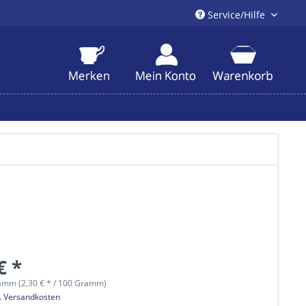
Service/Hilfe
€ *
amm (2,30 € * / 100 Gramm)
l. Versandkosten