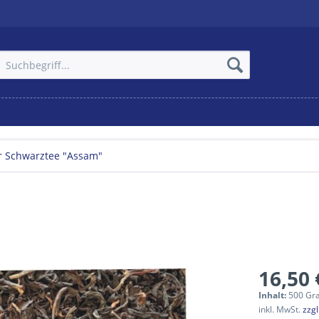
r Schwarztee "Assam"
16,50 
Inhalt:
500 Gr
inkl. MwSt.
zzg