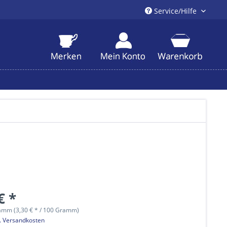
Service/Hilfe
€ *
amm (3,30 € * / 100 Gramm)
l. Versandkosten