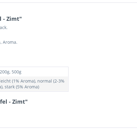
 - Zimt"
ack.
, Aroma.
 200g, 500g
 leicht (1% Aroma), normal (2-3%
), stark (5% Aroma)
el - Zimt"