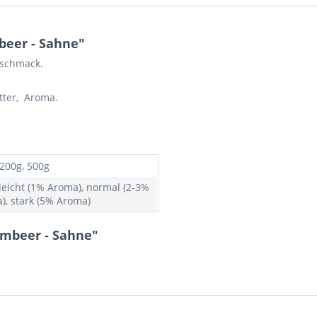
beer - Sahne"
eschmack.
tter, Aroma.
 200g, 500g
 leicht (1% Aroma), normal (2-3%
), stark (5% Aroma)
imbeer - Sahne"