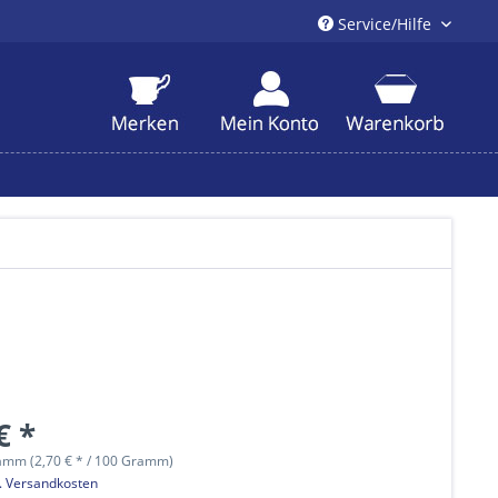
Service/Hilfe
€ *
amm (2,70 € * / 100 Gramm)
l. Versandkosten