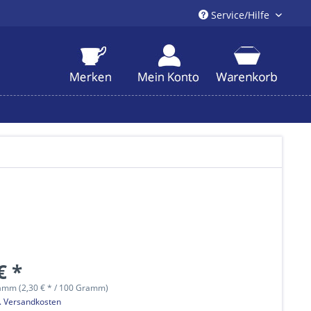
Service/Hilfe
€ *
amm (2,30 € * / 100 Gramm)
l. Versandkosten