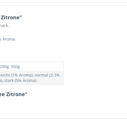
Zitrone"
mack.
s Aroma.
 200g, 500g
 leicht (1% Aroma), normal (2-3%
), stark (5% Aroma)
ee Zitrone"