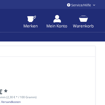
Service/Hilfe
€ *
amm (2,30 € * / 100 Gramm)
l. Versandkosten