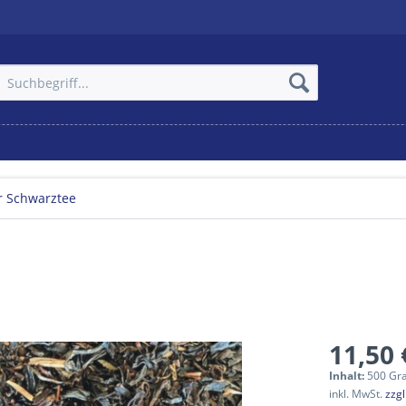
r Schwarztee
11,50 
Inhalt:
500 Gr
inkl. MwSt.
zzg