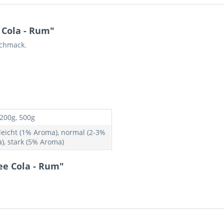
 Cola - Rum"
schmack.
 200g, 500g
 leicht (1% Aroma), normal (2-3%
), stark (5% Aroma)
ee Cola - Rum"