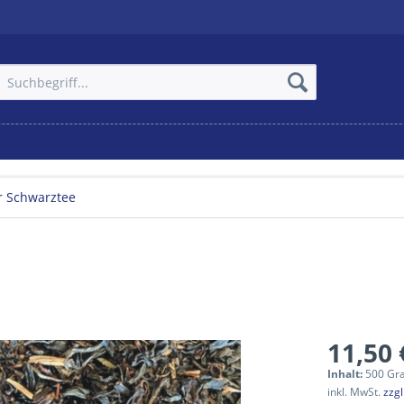
r Schwarztee
11,50 
Inhalt:
500 Gr
inkl. MwSt.
zzg