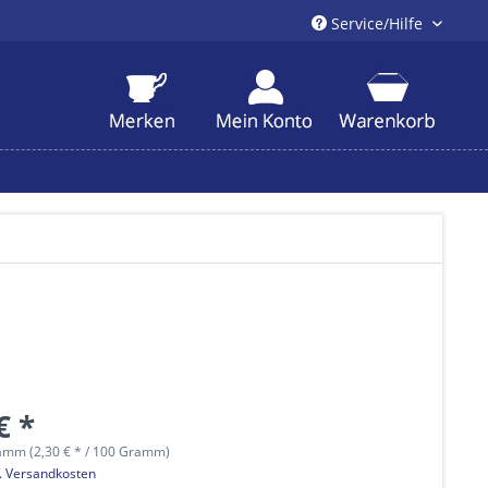
Service/Hilfe
€ *
amm (2,30 € * / 100 Gramm)
l. Versandkosten