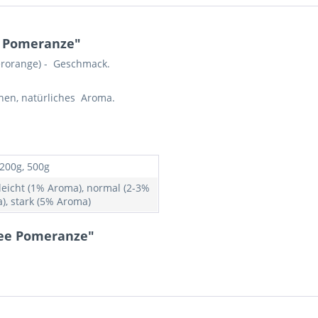
e Pomeranze"
erorange) - Geschmack.
hen, natürliches Aroma.
 200g, 500g
 leicht (1% Aroma), normal (2-3%
), stark (5% Aroma)
tee Pomeranze"