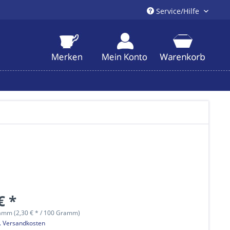
Service/Hilfe
€ *
amm (2,30 € * / 100 Gramm)
l. Versandkosten