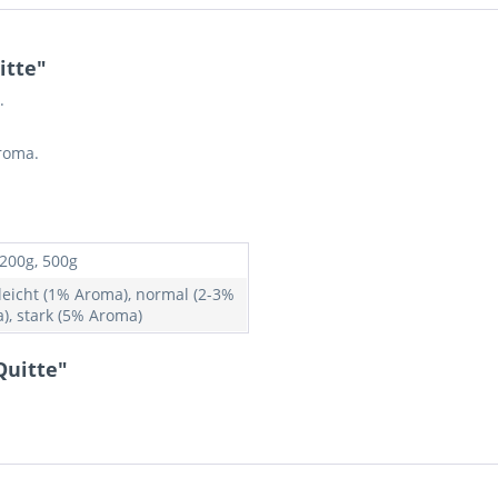
itte"
.
roma.
 200g, 500g
 leicht (1% Aroma), normal (2-3%
), stark (5% Aroma)
Quitte"