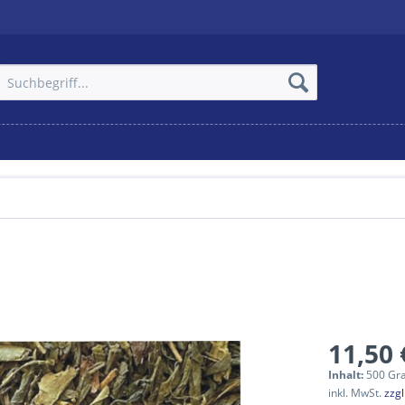
11,50 
Inhalt:
500 Gr
inkl. MwSt.
zzg