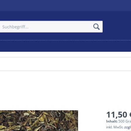
11,50 
Inhalt:
500 Gr
inkl. MwSt.
zzg