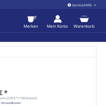
Service/Hilfe
€ *
amm (2,30 € * / 100 Gramm)
l. Versandkosten