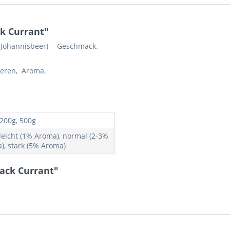
k Currant"
e Johannisbeer) - Geschmack.
eeren, Aroma.
 200g, 500g
 leicht (1% Aroma), normal (2-3%
), stark (5% Aroma)
ack Currant"