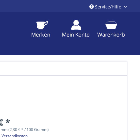
Service/Hilfe
€ *
amm (2,30 € * / 100 Gramm)
l. Versandkosten