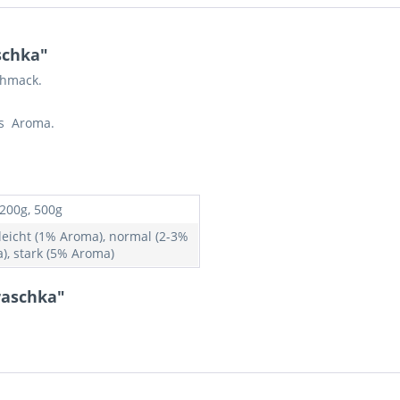
schka"
chmack.
es Aroma.
 200g, 500g
 leicht (1% Aroma), normal (2-3%
), stark (5% Aroma)
raschka"