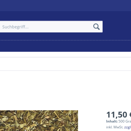
11,50 
Inhalt:
500 Gr
inkl. MwSt.
zzg